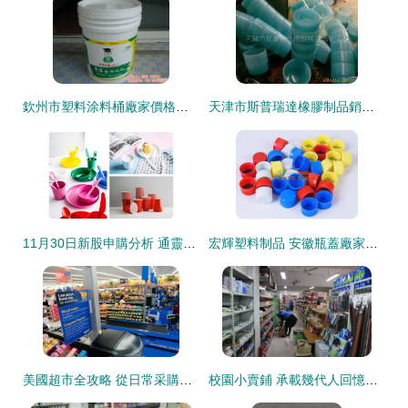
欽州市塑料涂料桶廠家價格直銷，國英塑膠助力日用百貨銷售
天津市斯普瑞達橡膠制品銷售中心 一站式塑料包裝與制品解決方案
11月30日新股申購分析 通靈股份與家聯科技投資價值幾何？
宏輝塑料制品 安徽瓶蓋廠家直銷，為您提供價位合理的塑料瓶蓋
美國超市全攻略 從日常采購到省錢技巧，一站式盤點日用百貨銷售
校園小賣鋪 承載幾代人回憶的角落，為何在塑料制品銷售中漸行漸遠？