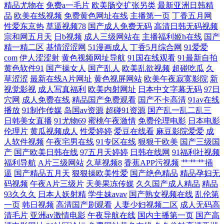
品 综合高清欧美乱伦 免费91美女网站 中文字幕视频一区 励志影院 有什么
精品尤物在
免费a一毛片
欧美肠交扩张另类
最新亚洲日韩精
品
欧美在线视频
免费黄色网址在线
主播第一页
丁香五月网
性爱东京热
免费的电影网站 久艹逼综合视频 亚洲精品久久婷婷丁香51 在线视频日韩
草逼视频78
国产成人免费无码
高清日韩无码视频
宗和网五月天
日b视频
成人三级网站在
主播福利姬h在线
国产
精一精二区
基情涩涩网
51漫画成人
丁香5月综合网
91爱爱
嘛豆成人AV在线看 中文字幕+居 蜜桃网中文字幕 在线观看一 久久岛国毛
com
伊人涩涩射
黄色视频网址导航
91国在线观看
91最新自拍
黄色软件91
国产操女人
国产乱人
欧美乱欲视频
超碰吃瓜
久
片在线网站 尤物视频在线观看 精品欧美成 多毛的亚洲人毛茸茸 深夜福利
草涩涩
最新在线A片网址
黄色视屏网站
欧美午夜寂寞影院
新
视觉影视
成人写真福利
欧美内射网址
日本中文字幕无码
97日
穴网
成人免费在线
精品国产免费观看
国产不卡高清
91av在线
18 韩国理论大全 中文字幕av资源在线 老师洗澡让 在线观看视频国 久成人
播放
91制作传媒
岛国av资源
超碰91资源
国产乱一乱二乱三
日韩美女直播
91尤物69
蜜桃午夜激情
免费伦理电影
日本电影
久国产精品 亚洲日本欧美日韩精品 激情综合五月天 亚洲一区国产二区 另
伦理片
黄瓜视频成人
性爱婷婷
爱豆在线看
麻豆影院爱爱
成
人软件视频
午夜宅男在线
91专区在线
狠狠干欧美
国产三级国
类五月激情 日韩AV电影网站 成人久久久区 日本精品三级影视 aaa曰欧黄
产
国产欧美日韩在线
97五月天婷婷
日韩在线网
91福利社视频
福利导航
A片三级网站
久草视频8
香蕉APP污视频
艹艹艹插
逼
国产精品五月天
狠狠操欧美性爱
国产绝色精品
精品孕妇无
美韩亚mmm 飘雪花电影院在线观看 www91cncon色色 日本中文字幕永久
码视频
午夜A片三级片
天美果冻传媒
久久国产成人精品
精品
93久久久
日本人妖射精
学生妹avav
国产熟女视频在线
乱伦第
在线 成全在线观看免费完整版的方法 日本又黄又湿 肏导航 人人舔人人爱
一页
韩日视频
高清国产剧观看
人妻少妇视频二区
成人无码高
清毛片
亚洲av激情电影
午夜导航在线
国内主播第一页
国产高