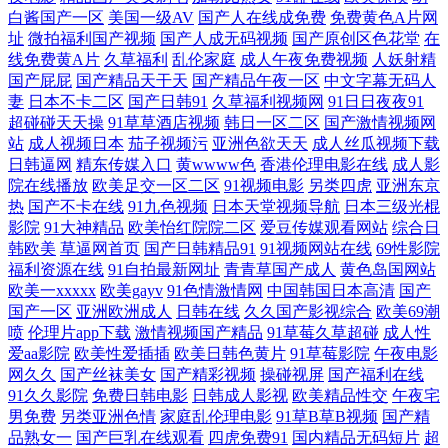
白酱国产一区
美国一级AV
国产人在线成免费
免费黄色A片网
址
微拍福利国产视频
国产人成无码视频
国产原创区色花堂
在
线免费黄A片
久草福利
乱伦家庭
成人午夜免费视频
人妖射精
国产屁屁
国产精品天干天
国产精品午夜一区
中文字幕无码人
妻
日本不卡二区
国产日韩91
久草福利视频网
91日日夜夜91
超碰碰天天操
91草草酒店视频
韩日一区二区
国产激情视频网
站
成人视频日本
茄子视频污
亚洲色欲天天
成人丝瓜视频下载
日韩逼网
精东传媒入口
黄wwww色
香港伦理电影在线
成人影
院在线播放
欧美足交一区二区
91视频电影
另类四虎
亚洲东京
热
国产不卡在线
91九色视频
日本天堂视频导航
日本三级光棍
影院
91大神精品
欧美怡红院院二区
爱豆传媒观看网站
综合日
韩欧美
草逼网首页
国产日韩精品91
91视频网站在线
69性影院
福利资源在线
91自拍最新网址
青青草国产成人
黄色岛国网站
欧美一xxxxx
欧美gayv
91色情激情网
中国韩国日本高清
国产
国产一区
亚洲欧洲成人
日韩在线
久久国产影视综合
欧美69潮
喷
伦理片app下载
激情视频国产精品
91草莓久草超碰
成人性
爱aa影院
欧美性爱插插
欧美日韩色黄片
91草莓影院
午夜电影
网久久
国产丝袜美女
国产精彩视频
操碰视屏
国产福利在线
91久久影院
免费日韩电影
日韩成人影视
欧美精品性交
午夜宅
男免费
另类亚洲色情
家庭乱伦理电影
91草B草B视频
国产精
品熟女一
国产巨乳在线观看
四虎免费91
国内精品无码短片
超