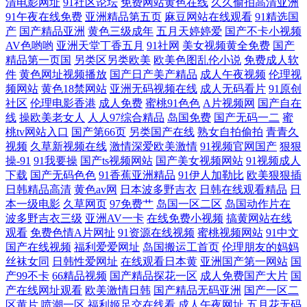
清电影网址
91社区论坛
免费网站黄色在线
久久偷拍高清亚洲
愛淫网 日本成年奭片免费观看 成人免费网站大全www 日韩成人免费无码
91午夜在线免费
亚洲精品第五页
麻豆网站在线观看
91精选国
产
国产精品亚洲
黄色三级成年
五月天婷婷爱
国产不卡小视频
岛国般运工 日韩精品一区二区 成人在线色情导航 日本天堂电影网
AV色哟哟
亚洲天堂丁香五月
91社网
美女视频黄全免费
国产
精品第一页国
另类区另类欧美
欧美色图乱伦小说
免费成人软
wwwsss欧美在线视频 日本草草视频在线观看 插插插综合射 日韩丝袜清纯
件
黄色网址视频播放
国产日产美产精品
成人午夜视频
伦理视
频网站
黄色18禁网站
亚洲无码视频在线
成人无码看片
91原创
社区
伦理电影香港
成人免费
蜜桃91色色
A片视频网
国产自在
自拍 成人亚洲欧美日韩在线 日本中文字幕在线观看 成人污污 日韩精品一
线
操欧美老女人
人人97综合精品
岛国免费
国产无码一二
蜜
桃tv网站入口
国产第66页
另类国产在线
熟女自拍偷拍
青青久
区二区最新 福利精品二区免费 日美韩色 国产精品欧美日韩动漫 天天操无
视频
久草新视频在线
激情深爱欧美激情
91视频官网国产
狠狠
操-91
91我要操
国产ts视频网站
国产美女视频网站
91视频成人
码 国产日本欧美视频 午夜成人免费影院 国产欲女一区二区三区 午夜精品
下载
国产无码色色
91香蕉亚洲精品
91伊人加勒比
欧美狠狠插
日韩精品高清
黄色av网
日本波多野吉衣
日韩在线观看精品
日
本一级电影
久草网页
97免费艹
岛国一区二区
岛国动作片在
电影大全 国产亚洲视 亚洲男人 激情网站在线观 亚洲激情欧美 国产自偷
波多野吉衣三级
亚洲AV一卡
在线免费小视频
搞黄网站在线
观看
免费色情A片网扯
91资源在线视频
蜜桃视频网站
91中文
亚洲七七久 韩国电影在线观看免费 亚洲欧美日韩精品色XXX 好日屌在线
国产在线视频
福利爱爱网址
岛国搬运工首页
伦理朋友的妈妈
丝袜女同
日韩性爱网址
在线观看日本黄
亚洲国产第一网站
国
产99不卡
66精品视频
国产精品探花一区
成人免费国产大片
国
播放第4页 日本中文字幕电影 成人午夜视频在线视频 日韩短剧tv 成人日韩
产在线网址观看
欧美激情日韩
国产精品无码亚洲
国产一区二
区黄片
喷潮一区
福利姬足交在线看
成人午夜网址
五月花无码