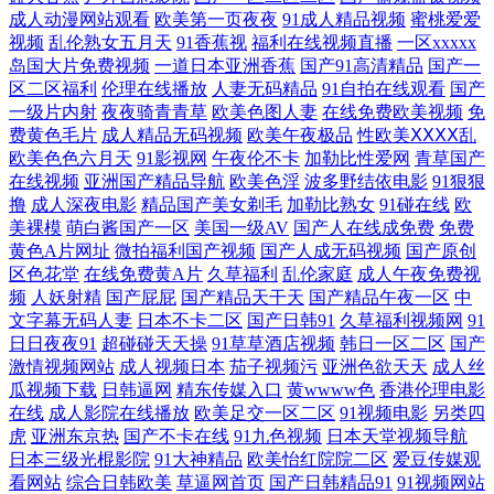
成人动漫网站观看
欧美第一页夜夜
91成人精品视频
蜜桃爱爱
视频
乱伦熟女五月天
91香蕉视
福利在线视频直播
一区xxxxx
频 能电脑在线看的中文ts人妖黄色电影网站 在线看免费电视剧 精品少妇
岛国大片免费视频
一道日本亚洲香蕉
国产91高清精品
国产一
区二区福利
伦理在线播放
人妻无码精品
91自拍在线观看
国产
人妻av无码中文字幕 香蕉在线播放 国产二区精品 日本一二三区免费观看
一级片内射
夜夜骑青青草
欧美色图人妻
在线免费欧美视频
免
费黄色毛片
成人精品无码视频
欧美午夜极品
性欧美ⅩⅩⅩⅩ乱
欧美色色六月天
91影视网
午夜伦不卡
加勒比性爱网
青草国产
把女人弄爽特 青青草在免费线观曰本 91午夜福利国产 免费tv 一色桃花亚
在线视频
亚洲国产精品导航
欧美色淫
波多野结依电影
91狠狠
撸
成人深夜电影
精品国产美女剃毛
加勒比熟女
91碰在线
欧
洲综合影 国产在线精品视频资源 偷偷碰免费天天视频 国产日本在线观看
美裸模
萌白酱国产一区
美国一级AV
国产人在线成免费
免费
黄色A片网址
微拍福利国产视频
国产人成无码视频
国产原创
播放 色爱91 成人午夜看片在线观看 欧美亚洲日韩成人天堂 91精品国产现
区色花堂
在线免费黄A片
久草福利
乱伦家庭
成人午夜免费视
频
人妖射精
国产屁屁
国产精品天干天
国产精品午夜一区
中
文字幕无码人妻
日本不卡二区
国产日韩91
久草福利视频网
91
在观看 免费电影在线观看完整免费高清网站 厨房掀开馊了裙 青青草碰碰
日日夜夜91
超碰碰天天操
91草草酒店视频
韩日一区二区
国产
激情视频网站
成人视频日本
茄子视频污
亚洲色欲天天
成人丝
91九色内射极品美女蝌蚪 了解最新一级黄 亚洲欧美偷拍视频一区 国产探
瓜视频下载
日韩逼网
精东传媒入口
黄wwww色
香港伦理电影
在线
成人影院在线播放
欧美足交一区二区
91视频电影
另类四
花在线观看99 香蕉啪视 国产美女一区二区 神马草民电影 成人福利网址在
虎
亚洲东京热
国产不卡在线
91九色视频
日本天堂视频导航
日本三级光棍影院
91大神精品
欧美怡红院院二区
爱豆传媒观
看网站
综合日韩欧美
草逼网首页
国产日韩精品91
91视频网站
线观看 欧美亚洲日韩天堂系列 自拍日韩亚洲 久久视频免费97 亚洲色B综