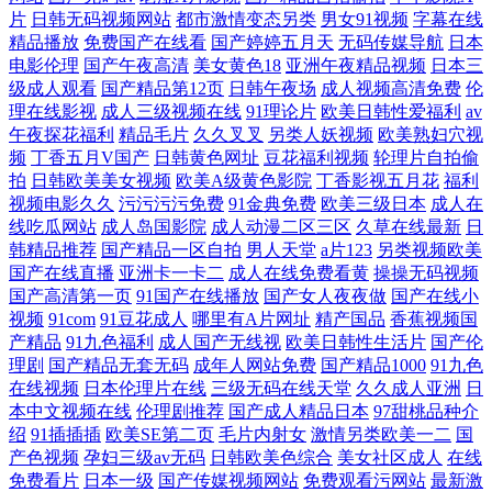
片
日韩无码视频网站
都市激情变态另类
男女91视频
字幕在线
精品播放
免费国产在线看
国产婷婷五月天
无码传媒导航
日本
电影伦理
国产午夜高清
美女黄色18
亚洲午夜精品视频
日本三
级成人观看
国产精品第12页
日韩午夜场
成人视频高清免费
伦
理在线影视
成人三级视频在线
91理论片
欧美日韩性爱福利
av
午夜探花福利
精品毛片
久久叉叉
另类人妖视频
欧美熟妇穴视
频
丁香五月V国产
日韩黄色网址
豆花福利视频
轮理片自拍偷
拍
日韩欧美美女视频
欧美A级黄色影院
丁香影视五月花
福利
视频电影久久
污污污污免费
91金典免费
欧美三级日本
成人在
线吃瓜网站
成人岛国影院
成人动漫二区三区
久草在线最新
日
韩精品推荐
国产精品一区自拍
男人天堂
a片123
另类视频欧美
国产在线直播
亚洲卡一卡二
成人在线免费看黄
操操无码视频
国产高清第一页
91国产在线播放
国产女人夜夜做
国产在线小
视频
91com
91豆花成人
哪里有A片网址
精产国品
香蕉视频国
产精品
91九色福利
成人国产无线视
欧美日韩性生活片
国产伦
理剧
国产精品无套无码
成年人网站免费
国产精品1000
91九色
在线视频
日本伦理片在线
三级无码在线天堂
久久成人亚洲
日
本中文视频在线
伦理剧推荐
国产成人精品日本
97甜桃品种介
绍
91插插插
欧美SE第二页
毛片内射女
激情另类欧美一二
国
产色视频
孕妇三级av无码
日韩欧美色综合
美女社区成人
在线
免费看片
日本一级
国产传媒视频网站
免费观看污网站
最新激