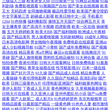
三级成人三级
欧美老女人bb
日日操第一页
91网豆花视频
91福
利剧场
免费影视观看
91视频国产自拍
国产美女在线视频
欧美
又大
无码四虎
女同激吻视频
极品性爱导航
欧美国产拳交喷奶
中文字幕第三页
超碰成人影视
欧美日韩中文一区
手机看片
1204
91色快播
福利撸影院
激情五月天国产
综合网五月天
美
女主播青草
国产高清不卡视频
四虎影视
欧美一区在线
操碰视
频
五月天婷婷欧美
欧美大BB
国产福利啪啪
欧洲成人午夜精
品
国产精品美乳
男人操蜜桃视频
无码射精网站
18成年人网站
日本高清电影网
男女啪啪午夜视频
免费电影在线观看
亚洲ab
成人少妇视频导航
91国产小青蛙
国产成年免费网站
国产视频
高清在线
精品香蕉
求a片网址
麻豆tv在线观看
在线撸丝片
91
草碰
国产成人激情视频
黑料吃瓜精品偷拍
91大神合集
成人拍
拍拍免费
香港伦理剧
日韩大片观看网址
日韩免费电影
91羞羞
视频
国产网站
青草全福视在线
性导航影视AV
日本一级在线
视频
国产好片浮力
91久操
国产精品成人在线
精品免费看
人
人看操碰
午夜伦理电影网
久久国自产拍精品
高清乱码0
国产
欧美
日韩三级黄色A片
伦理电影亚洲国产
福利姬黄色网址
欧
美伊人影院
丁香成人五月花
黄色网网址女
久草视频最新网址
日韩大片在线看
久久亚洲人成
亚州色图乱伦小说
国产va免费
观看
国产人妖第二
成人影片h
91色婷婷瑟色
东京热狠狠草
日
韩精品观看
91最新国产精品
一级黄色网
91色色人妻
都市激情
婷婷
91精品国产91
云涩福利在线导航
91视色
午夜福利在线网