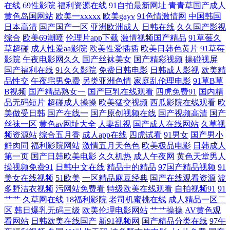
在线
69性影院
福利资源在线
91自拍最新网址
青青草国产成人
黄色岛国网站
欧美一xxxxx
欧美gayv
91色情激情网
中国韩国
合 国产在线看片免 玩弄放荡的少 另类精品中亚片黑 97影院午夜理论 免费
日本高清
国产国产一区
亚洲欧洲成人
日韩在线
久久国产影视
综合
欧美69潮喷
伦理片app下载
激情视频国产精品
91草莓久
草超碰
成人性爱aa影院
欧美性爱插插
欧美日韩色黄片
91草莓
在线观看亚 原味视频在线ww 好吊操中文字幕 午夜久久草 国产精品99 日
影院
午夜电影网久久
国产丝袜美女
国产精彩视频
操碰视屏
国产福利在线
91久久影院
免费日韩电影
日韩成人影视
欧美精
韩欧美~中文字幕 超碰97人妻 欧美在线噜噜片 91极品尤物在线观看 免费
品性交
午夜宅男免费
另类亚洲色情
家庭乱伦理电影
91草B草
B视频
国产精品熟女一
国产巨乳在线观看
四虎免费91
国内精
午夜成人高清资源 一区二区免费播放 精品高清在线观看98 永久在线 精品
品无码短片
超碰成人操操
欧美猛交视频
西瓜影院在线观看
欧
美做受日韩
国产在线一
国产原创视频在线
国产视频高清
国产
丝袜一区
黄色av网址大全
人妻乱视
国产成人在线网站
久草视
一精品国产一级 亚洲欧美精品伊人 啪啪啪午夜福利 八戒八戒网 欧美日韩
频资源站
综合五月香
成人app在线
四虎试看
91男女
国产男小
鲜肉同
福利影院网站
激情五月天色色
欧美极品电影
日韩成人
国产第一页 欧美亚洲日韩俄罗斯国产黄视频 91E只有精品区 免费高清视频
第一页
国产日韩欧美电影
久久机热
成人午夜网
黄色天堂男人
操视频免费91
日韩中文在线
精品中的精品
97国产精品视频
91
美女在线视频
在线观看 中国在线高清字幕电视剧 久久久久含羞草网 亚洲国产一区二区
51欧美
一区精品麻豆经典
国产在线观看资源
波
多野洁衣视频
污网站免费看
特级欧美在线观看
自拍视频91
91
艹艹
久草网在线
18福利影院
老司机蜜桃在线
成人精品一区二
在线 国产欧美日本婷婷丁香久久久 婷婷精品传媒久久久久久久久久 国产
区
韩日爆乳无码三级
欧美伦理电影网站
艹艹操操
AV黄色观
看网站
日韩欧美在线国产
新91视频网
国产精品分类在线
97午
AV褔利 国产精品人妻在线 日韩无码第九页 成人午夜精 全集追剧网 btbtt bt