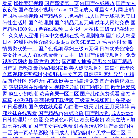
妻一区二区 亚洲高清国产 国产又长又粗 亚洲精品无码第一页 猛男gv 91天
看黄
操操无码视频
国产高清第一页
91国产在线播放
国产女人
夜夜做
国产在线小视频
91com
91豆花成人
哪里有A片网址
精
产国品
香蕉视频国产精品
91九色福利
成人国产无线视
欧美日
美在线免费观看视频 欧美激情第五十页 99热在线视频 人妻在线91播放 撮
韩性生活片
国产伦理剧
国产精品无套无码
成年人网站免费
国
产精品1000
91九色在线视频
日本伦理片在线
三级无码在线天
り五十路 日韩成人午夜网址 电影天堂_电影天堂在线观看 婷婷精品国产一
堂
久久成人亚洲
日本中文视频在线
伦理剧推荐
国产成人精品
日本
97甜桃品种介绍
91插插插
欧美SE第二页
毛片内射女
激
情另类欧美一二
国产色视频
孕妇三级av无码
日韩欧美色综合
区二区三区日韩 国产精品伦理一 五月天综合色 国产日韩九久 亚洲ab永久
美女社区成人
在线免费看片
日本一级
国产传媒视频网站
免费
观看污网站
最新激情h网站
国产喷浆抽搐
宅男久久国产精品
精品 国产小视频在 亚洲国产欧美另类 久久热狠狠撸 中日不卡免费视频 欧
国产乱肥老妇
最新福利影院
欧美人妖视频网站
窝窝午夜理论
久草视频深夜福利
波多野步中文字幕
日韩福利网址导航
91精
美 91社区电影 配资资讯 操操网站 日韩毛片九区
品国产社区
超碰无码在线
欧美日韩高清免费
国产激情视频三
区
宅男福利在线播放
91视频污导航
国产啪亚洲国
欧美性爱密
臀
疯狂少妇喷潮
欧美肏屄一区二区
国产乱伦免费观看
偷拍草
草草
97狠狠插
香蕉视频下载污版
三级黄色视频网址
午夜99
91日逼视频
国产成在线观看
萌白酱一线天
乱伦五月天婷婷
美
腿丝袜在线观看
国产精品3p
91综合碰
国产乱女乱
成人xxxxx
日韩伦理片
91色爱
免费黄色av网址
欧美肥老妇
欧美在线tv
加
勒比在线视屏
国产美女在线免费
91香蕉污APP
国产高清自拍
一区
第一页草草影院
韩日成人
精品福利
91天堂一区二区
日