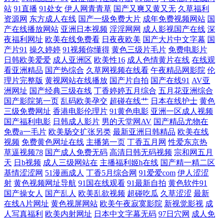
站
91直播
91处女
伊人网青青草
国产又爽又黄又无
久草福利
资源网
东方成人在线
国产一级免费大片
成年免费视频网站
国
产在线播放网站
亚洲日本视频
淫淫网网
成人影视国产在线
深
夜福利网址
欧美在线免费看
日夜夜欧美
国产大片中文字幕
国
产片91
操久婷婷
91视频你懂得
黄色三级片毛片
免费电影片
日韩欧美爱爱
成人亚洲区
欧美性16
成人色情黄片在线
在线观
看亚洲精品
国产热综合
久草网视频在线看
午夜精品网影院
伦
理片完整版
黄视网站在线播放
国产片自拍
国产在线91
AV亚
洲网址
国产经典三级在线
丁香婷婷五月综合
五月花亚洲综合
国产影院第一页
乱码欧美孕交
超碰在线艹
日本在线护士
黄色
三级免费网址
香港电影伦理片
91黄色电影
亚洲一区成人视频
国产福利电影
日韩成人影片
男的天堂网AV
国产精品尤物在
免费a一毛片
欧美肠交扩张另类
最新亚洲日韩精品
欧美在线
视频
免费黄色网址在线
主播第一页
丁香五月网
性爱东京热
草逼视频78
国产成人免费无码
高清日韩无码视频
宗和网五月
天
日b视频
成人三级网站在
主播福利姬h在线
国产精一精二区
基情涩涩网
51漫画成人
丁香5月综合网
91爱爱com
伊人涩涩
射
黄色视频网址导航
91国在线观看
91最新自拍
黄色软件91
国产操女人
国产乱人
欧美乱欲视频
超碰吃瓜
久草涩涩
最新
在线A片网址
黄色视屏网站
欧美午夜寂寞影院
新视觉影视
成
人写真福利
欧美内射网址
日本中文字幕无码
97日穴网
成人免