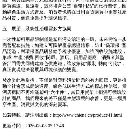
購買渠道。長遠看，這將培育公眾“自帶用品”的旅行習慣，推
動綠色生活方式普及。消費者也將在日用百貨購買中更關注產
品材質，倒逼企業提升環保標準。
五、展望：系統性治理需多方協同
一次性塑料用品限制僅是塑料污染治理的一環。未來需進一步
完善配套措施：如建立可降解產品認證體系，防止“偽環保”產
品泛濫；對環保產品研發給予稅收優惠；加強回收設施建設，
形成“生產-消費-回收”閉環。酒店、日用品廠商、消費者與監
管部門需共同構建綠色供應鏈，讓政策從“限制”轉向“引領”，
真正實現經濟發展與環境保護的雙贏。
發改委此番舉措，不僅是對塑料污染問題的有力回應，更是推
動全社會形成簡約適度、綠色低碳生活方式的標志性信號。當
酒店房間不再堆滿塑料“六小件”，當日用貨架上擺滿可循環設
計的商品，我們迎來的將不僅是生態環境的改善，更是一場貫
穿生產、消費與文化的深刻變革。
如若轉載，請注明出處：http://www.chiena.cn/product/41.html
更新時間：2026-08-08 05:17:46