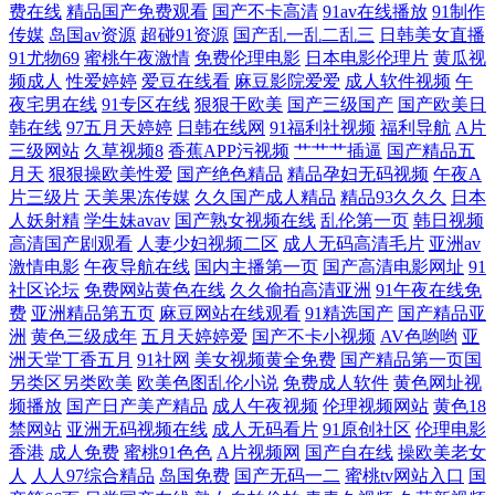
费在线
精品国产免费观看
国产不卡高清
91av在线播放
91制作
传媒
岛国av资源
超碰91资源
国产乱一乱二乱三
日韩美女直播
91尤物69
蜜桃午夜激情
免费伦理电影
日本电影伦理片
黄瓜视
频成人
性爱婷婷
爱豆在线看
麻豆影院爱爱
成人软件视频
午
夜宅男在线
91专区在线
狠狠干欧美
国产三级国产
国产欧美日
韩在线
97五月天婷婷
日韩在线网
91福利社视频
福利导航
A片
三级网站
久草视频8
香蕉APP污视频
艹艹艹插逼
国产精品五
月天
狠狠操欧美性爱
国产绝色精品
精品孕妇无码视频
午夜A
片三级片
天美果冻传媒
久久国产成人精品
精品93久久久
日本
人妖射精
学生妹avav
国产熟女视频在线
乱伦第一页
韩日视频
高清国产剧观看
人妻少妇视频二区
成人无码高清毛片
亚洲av
激情电影
午夜导航在线
国内主播第一页
国产高清电影网址
91
社区论坛
免费网站黄色在线
久久偷拍高清亚洲
91午夜在线免
费
亚洲精品第五页
麻豆网站在线观看
91精选国产
国产精品亚
洲
黄色三级成年
五月天婷婷爱
国产不卡小视频
AV色哟哟
亚
洲天堂丁香五月
91社网
美女视频黄全免费
国产精品第一页国
另类区另类欧美
欧美色图乱伦小说
免费成人软件
黄色网址视
频播放
国产日产美产精品
成人午夜视频
伦理视频网站
黄色18
禁网站
亚洲无码视频在线
成人无码看片
91原创社区
伦理电影
香港
成人免费
蜜桃91色色
A片视频网
国产自在线
操欧美老女
人
人人97综合精品
岛国免费
国产无码一二
蜜桃tv网站入口
国