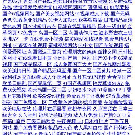
产第66页
另类国产在线
熟女自拍偷拍
青青久视频
久草新视频
在线
激情深爱欧美激情
91视频官网国产
狠狠操-91
91我要操
国产ts视频网站
国产美女视频网站
91视频成人下载
国产无码
色色
91香蕉亚洲精品
91伊人加勒比
欧美狠狠插
日韩精品高清
黄色av网
日本波多野吉衣
日韩在线观看精品
日本一级电影
久
草网页
97免费艹
岛国一区二区
岛国动作片在
波多野吉衣三级
亚洲AV一卡
在线免费小视频
搞黄网站在线观看
免费色情A片
网扯
91资源在线视频
蜜桃视频网站
91中文
国产在线视频
福
利爱爱网址
岛国搬运工首页
伦理朋友的妈妈
丝袜女同
日韩性
爱网址
在线观看日本黄
亚洲国产第一网站
国产99不卡
66精品
视频
国产精品探花一区
成人免费国产大片
国产在线网址观看
欧美激情日韩
国产精品无码亚洲
国产一区二区黄片
喷潮一区
福利姬足交在线看
成人午夜网址
五月花无码视频
青青草国产
欧美日韩乱
国产屁屁第一页
91国产视频网
性爱草逼91AV
免
费欧美视频
欧美岛国一区二区
少妇喷水18禁
51漫画APP
丁香
五月花激情网
欧美爱爱tv视频
免费五月丁香视频
97香蕉超级
碰碰
国产免费看二区
三级黄色片网站
综合网黄
在线播放观看
欧美电影在线
伦理片在哪里看
蜜桃午夜网
久草资源在
日本三
级大全
久久福利
福利所导航视频
成人片免费
国产第9页
中文
字幕bt原声
三级日韩欧美
午夜视频123
日本推理片
丁香五月
网站
国产免费看视频
极品成人色
成人黑料自拍
国产日韩欧美
网站
国产无码av
老湿A片影院
国产精品自拍偷拍
牛牛影院A