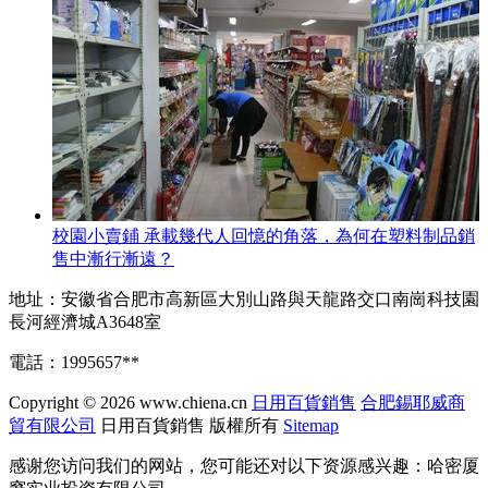
校園小賣鋪 承載幾代人回憶的角落，為何在塑料制品銷
售中漸行漸遠？
地址：安徽省合肥市高新區大別山路與天龍路交口南崗科技園
長河經濟城A3648室
電話：1995657**
Copyright © 2026
www.chiena.cn
日用百貨銷售
合肥錫耶威商
貿有限公司
日用百貨銷售
版權所有
Sitemap
感谢您访问我们的网站，您可能还对以下资源感兴趣：哈密厦