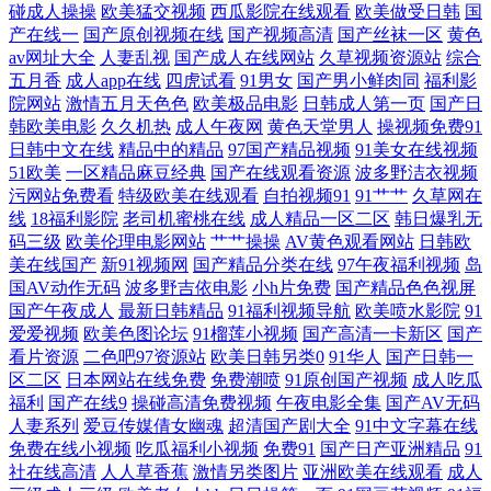
碰成人操操
欧美猛交视频
西瓜影院在线观看
欧美做受日韩
国
产在线一
国产原创视频在线
国产视频高清
国产丝袜一区
黄色
av网址大全
人妻乱视
国产成人在线网站
久草视频资源站
综合
五月香
成人app在线
四虎试看
91男女
国产男小鲜肉同
福利影
院网站
激情五月天色色
欧美极品电影
日韩成人第一页
国产日
韩欧美电影
久久机热
成人午夜网
黄色天堂男人
操视频免费91
日韩中文在线
精品中的精品
97国产精品视频
91美女在线视频
51欧美
一区精品麻豆经典
国产在线观看资源
波多野洁衣视频
污网站免费看
特级欧美在线观看
自拍视频91
91艹艹
久草网在
线
18福利影院
老司机蜜桃在线
成人精品一区二区
韩日爆乳无
码三级
欧美伦理电影网站
艹艹操操
AV黄色观看网站
日韩欧
美在线国产
新91视频网
国产精品分类在线
97午夜福利视频
岛
国AV动作无码
波多野吉依电影
小h片免费
国产精品色色视屏
国产午夜成人
最新日韩精品
91福利视频导航
欧美喷水影院
91
爱爱视频
欧美色图论坛
91榴莲小视频
国产高清一卡新区
国产
看片资源
二色吧97资源站
欧美日韩另类0
91华人
国产日韩一
区二区
日本网站在线免费
免费潮喷
91原创国产视频
成人吃瓜
福利
国产在线9
操碰高清免费视频
午夜电影全集
国产AV无码
人妻系列
爱豆传媒倩女幽魂
超清国产剧大全
91中文字幕在线
免费在线小视频
吃瓜福利小视频
免费91
国产日产亚洲精品
91
社在线高清
人人草香蕉
激情另类图片
亚洲欧美在线观看
成人