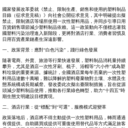
國家發展改革委就《禁止、限制生產、銷售和使用的塑料制品
目錄（征求意見稿）》向社會公開征求意見，其中明確提出擬
禁止、限制酒店等場所使用一次性塑料用品，并同步引導日用
百貨銷售環節減少塑料制品依賴。這一政策動向不僅標志著我
國塑料污染治理進入新階段，更將對酒店行業、消費者習慣及
日用百貨產業鏈產生深遠影響。
一、政策背景：應對“白色污染”，踐行綠色發展
隨著電商、外賣、旅游等行業快速發展，塑料制品消耗量持續
攀升，尤其是酒店一次性牙刷、梳子、浴帽等“六小件”成為塑
料垃圾的重要來源。據統計，全國酒店業每年丟棄的一次性塑
料用品達數十萬噸，難以降解的塑料廢棄物對土壤、水體及生
態系統構成長期威脅。發改委此次擬出臺限制措施，旨在從源
頭減少塑料制品使用，推動各行業綠色轉型，助力“十四五”時
期生態文明建設目標實現。
二、酒店行業：從“標配”到“可選”，服務模式迎變革
政策落地后，酒店將不得主動提供一次性塑料用品，轉而通過
有償提供、自助購買或提供可重復使用替代品等方式滿足旅客