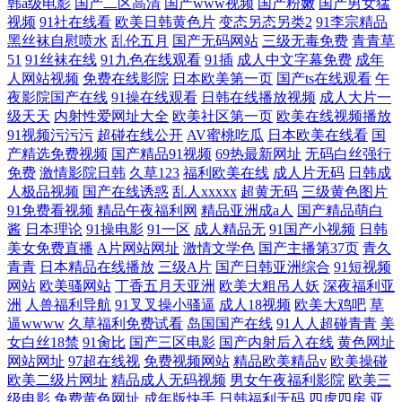
韩a级电影
国产二区高清
国产www视频
国产粉嫩
国产男女猛
视频
91社在线看
欧美日韩黄色片
变态另态另类2
91李宗精品
黑丝袜自慰喷水
乱伦五月
国产无码网站
三级无毒免费
青青草
51
91丝袜在线
91九色在线观看
91插
成人中文字幕免费
成年
人网站视频
免费在线影院
日本欧美第一页
国产ts在线观看
午
夜影院国产在线
91操在线观看
日韩在线播放视频
成人大片一
级天天
内射性爱网址大全
欧美社区第一页
欧美在线视频播放
91视频污污污
超碰在线公开
AV蜜桃吃瓜
日本欧美在线看
国
产精选免费视频
国产精品91视频
69热最新网址
无码白丝强行
免费
激情影院日韩
久草123
福利欧美在线
成人片无码
日韩成
人极品视频
国产在线诱惑
乱人xxxxx
超黄无码
三级黄色图片
91免费看视频
精品午夜福利网
精品亚洲成a人
国产精品萌白
酱
日本理论
91操电影
91一区
成人精品无
91国产小视频
日韩
美女免费直播
A片网站网址
激情文学色
国产主播第37页
青久
青青
日本精品在线播放
三级A片
国产日韩亚洲综合
91短视频
网站
欧美骚网站
丁香五月天亚洲
欧美大粗吊人妖
深夜福利亚
洲
人兽福利导航
91叉叉操小骚逼
成人18视频
欧美大鸡吧
草
逼wwww
久草福利免费试看
岛国国产在线
91人人超碰青青
美
女白丝18禁
91肏比
国产三区电影
国产内射后入在线
黄色网址
网站网址
97超在线视
免费视频网站
精品欧美精品v
欧美操碰
欧美二级片网址
精品成人无码视频
男女午夜福利影院
欧美三
级电影
免费黄色网址
成年版快手
日韩福利无码
四虎四房
亚