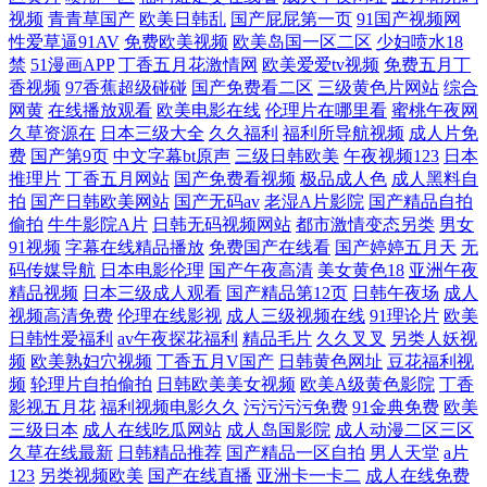
日产综合欧美一区二区 澳洲华人91tv免费观看 人操人人 99色99操在线 色
视频
青青草国产
欧美日韩乱
国产屁屁第一页
91国产视频网
性爱草逼91AV
免费欧美视频
欧美岛国一区二区
少妇喷水18
色入口网站 国产精品人人爽人人做我的可爱 我国合法的配资平台 国产精
禁
51漫画APP
丁香五月花激情网
欧美爱爱tv视频
免费五月丁
香视频
97香蕉超级碰碰
国产免费看二区
三级黄色片网站
综合
网黄
在线播放观看
欧美电影在线
伦理片在哪里看
蜜桃午夜网
品网站在线进 天堂成人视频免费播放 国产探花系列二卡三 亚洲一级在线
久草资源在
日本三级大全
久久福利
福利所导航视频
成人片免
费
国产第9页
中文字幕bt原声
三级日韩欧美
午夜视频123
日本
观 欧美操逼视频一区二区 51豆花视频在线视频 欧美激情国产 91成年人激
推理片
丁香五月网站
国产免费看视频
极品成人色
成人黑料自
拍
国产日韩欧美网站
国产无码av
老湿A片影院
国产精品自拍
偷拍
情网 欧美xxxx黑 91熟女一区 欧美与黑人午夜 bt狗电影天堂 日本岛国精品
牛牛影院A片
日韩无码视频网站
都市激情变态另类
男女
91视频
字幕在线精品播放
免费国产在线看
国产婷婷五月天
无
码传媒导航
日本电影伦理
国产午夜高清
美女黄色18
亚洲午夜
超碰另类av操 日韩不卡高清在线观看 磁力搜索天堂 日韩性爱官方网站 成
精品视频
日本三级成人观看
国产精品第12页
日韩午夜场
成人
视频高清免费
伦理在线影视
成人三级视频在线
91理论片
欧美
人日韩无码果冻 手机高清 国产欧美国产综合一区 五月婷婷精品免费视频
日韩性爱福利
av午夜探花福利
精品毛片
久久叉叉
另类人妖视
频
欧美熟妇穴视频
丁香五月V国产
日韩黄色网址
豆花福利视
频
轮理片自拍偷拍
日韩欧美美女视频
欧美A级黄色影院
丁香
国产日韩欧美一区二区 新世觉影院6080 国产日韩欧美在线 我把美女日出
影视五月花
福利视频电影久久
污污污污免费
91金典免费
欧美
三级日本
成人在线吃瓜网站
成人岛国影院
成人动漫二区三区
了 国产视频1 五月天香蕉内射 国产欧洲 偷窥目拍性综合图区 国产丝袜人
久草在线最新
日韩精品推荐
国产精品一区自拍
男人天堂
a片
123
另类视频欧美
国产在线直播
亚洲卡一卡二
成人在线免费