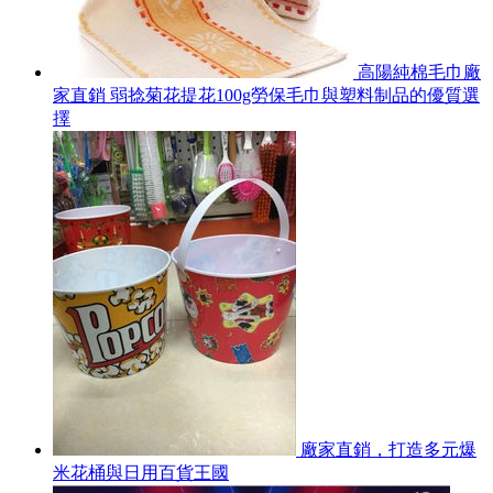
高陽純棉毛巾廠
家直銷 弱捻菊花提花100g勞保毛巾與塑料制品的優質選
擇
廠家直銷，打造多元爆
米花桶與日用百貨王國