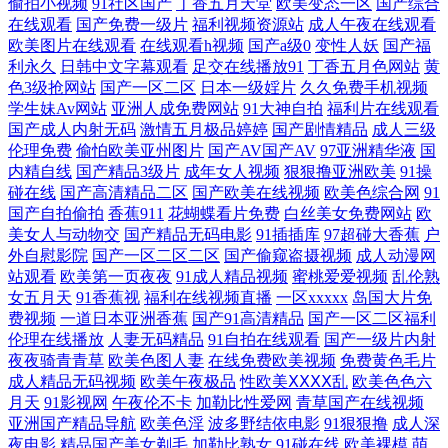
偷拍小视频
91社区国产
丁香五月天堂
欧美变态一区
国产综合
在线观看
国产免费一级片
福利视频资源站
成人午夜在线观看
欧美图片在线观看
在线观看h视频
国产a级0
变性人妖
国产福
利永久
日韩中文字幕观看
足交在线播放91
丁香五月色网站
黄
色3级抢网站
国产一区二区
日本一级婬片
久久免费手机视频
学生妹Av网站
亚洲人成免费网站
91大神自拍
福利片在线观看
国产成人内射无码
激情五月极品婷婷
国产剧情精品
成人三级
伦理免费
偷怕欧美亚州图片
国产AV国产AV
97亚洲精华液
国
内精自线
国产精品3级片
成年女人视频
狠狠撸亚洲欧美
91操
碰在线
国产高清精品二区
国产欧美在线视频
欧美色综合网
91
国产自拍偷拍
香蕉911
花蝴蝶看片免费
白丝美女免费网站
欧
美女人与动物交
国产精品无码电影
91插插库
97超碰大香蕉
户
外自慰影院
国产一区二区二区
国产偷窥盗摄视频
成人动漫网
站观看
欧美第一页夜夜
91成人精品视频
蜜桃爱爱视频
乱伦熟
女五月天
91香蕉视
福利在线视频直播
一区xxxxx
岛国大片免
费视频
一道日本亚洲香蕉
国产91高清精品
国产一区二区福利
伦理在线播放
人妻无码精品
91自拍在线观看
国产一级片内射
夜夜骑青青草
欧美色图人妻
在线免费欧美视频
免费黄色毛片
成人精品无码视频
欧美午夜极品
性欧美ⅩⅩⅩⅩ乱
欧美色色六
月天
91影视网
午夜伦不卡
加勒比性爱网
青草国产在线视频
亚洲国产精品导航
欧美色淫
波多野结依电影
91狠狠撸
成人深
夜电影
精品国产美女剃毛
加勒比熟女
91碰在线
欧美裸模
萌