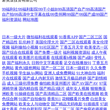
窘实业投资有限公司
99福利社|99福利影院|99干小姐B|99高清国产自产|99高清国产
自产拍|99高清中文字幕在线|99贵州网|99国产|99国产成|99国产
福利资源站
网站地图
最新国产自产精品视频 中文字幕在线亚洲二区 免费直播软件下载专区 永
日本一级大片
微拍福利在线观看
91香蕉APP
国产二区三区
国
产精品性
乱伦种子
美国伦理大片
国产二区在线观看
美女伦理
视频
久免费不卡 狠狠色丁香久久婷婷综合_中 午夜福利观看 国产精品久草 日
福利偷拍小视频
91社区国产
丁香五月天堂
欧美变态一区
国产综合在线观看
国产免费一级片
福利视频资源站
成人午夜
在线观看
欧美图片在线观看
在线观看h视频
国产a级0
变性人
韩欧美国产激情 by夜夜撸成人黑嫩大别 农民影视 重温旧梦 精品中文字幕
妖
国产福利永久
日韩中文字幕观看
足交在线播放91
丁香五月
色网站
黄色3级抢网站
国产一区二区
日本一级婬片
久久免费
乱码一二 亚洲日韩乱码中文字幕 国产日韩一区二区三区 亚洲国产中文在
手机视频
学生妹Av网站
亚洲人成免费网站
91大神自拍
福利
片在线观看
国产成人内射无码
激情五月极品婷婷
国产剧情精
品
成人三级伦理免费
偷怕欧美亚州图片
国产AV国产AV
97亚
线视频 国产无限精品免费观看 搜狗搜索引擎 暗交小拗女一 欧美色图东方
洲精华液
国内精自线
国产精品3级片
成年女人视频
狠狠撸亚
洲欧美
91操碰在线
国产高清精品二区
国产欧美在线视频
欧美
欧美激情日韩中文字幕 在线国产亚洲91 精品国产三级在线 香蕉网站视频
色综合网
91国产自拍偷拍
香蕉911
花蝴蝶看片免费
白丝美女
免费网站
欧美女人与动物交
国产精品无码电影
91插插库
97超
国产精品免费久 日韩欧美国产免费看片 欧美激情一区二区三区 91精致视
碰大香蕉
户外自慰影院
国产一区二区二区
国产偷窥盗摄视频