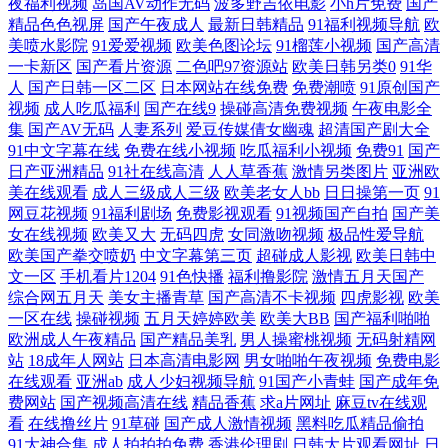
夜福利视频
岛国AV动作无码
波多野吉依电影
小h片免费
国产
精品色色视屏
国产午夜成人
最新日韩精品
91福利视频导航
欧
美喷水影院
91爱爱视频
欧美色图论坛
91榴莲小视频
国产高清
之家 欧美日本久草 国产精品久久系列 婷婷午夜天 高清视频一区二区 日韩
一卡新区
国产看片资源
二色吧97资源站
欧美日韩另类0
91华
人
国产日韩一区二区
日本网站在线免费
免费潮喷
91原创国产
欧美中文字幕 成人精品一区日本无码网 日本高清一区二区在线 百度影院
视频
成人吃瓜福利
国产在线9
操碰高清免费视频
午夜电影全
集
国产AV无码
人妻系列
爱豆传媒倩女幽魂
超清国产剧大全
欧美色综合天 中文字幕色妇中文 久久日本精品国产精品 子夜精品视频在
91中文字幕在线
免费在线小视频
吃瓜福利小视频
免费91
国产
日产亚洲精品
91社在线高清
人人草香蕉
激情另类图片
亚洲欧
美在线观看
成人三级成人三级
欧美老女人bb
日日操第一页
91
线 久久免费黄色网址 亚洲欧美日韩大全 国外av久久久老司机 性一交一乱
网豆花视频
91福利剧场
免费影视观看
91视频国产自拍
国产美
女在线视频
欧美又大
无码四虎
女同激吻视频
极品性爱导航
中文字幕 国产狂喷 视频二区中文字幕 国产精品淫荡在线 神马午夜福利 国
欧美国产拳交喷奶
中文字幕第三页
超碰成人影视
欧美日韩中
文一区
手机看片1204
91色快播
福利撸影院
激情五月天国产
综合网五月天
美女主播青草
国产高清不卡视频
四虎影视
欧美
产v片免费播放 日韩成人网站 成人区免费在线观看 日本电影一区二区 av
一区在线
操碰视频
五月天婷婷欧美
欧美大BB
国产福利啪啪
欧洲成人午夜精品
国产精品美乳
男人操蜜桃视频
无码射精网
在线东京热 欧美日韩久久久久久蜜桃 18岁女RAPPERDISSSUBS大豆网
站
18成年人网站
日本高清电影网
男女啪啪午夜视频
免费电影
在线观看
亚洲ab
成人少妇视频导航
91国产小青蛙
国产成年免
免费观看在线观看高清电视剧 中文字幕视频专区 卡三卡免费高清 国产tp
费网站
国产视频高清在线
精品香蕉
求a片网址
麻豆tv在线观
看
在线撸丝片
91草碰
国产成人激情视频
黑料吃瓜精品偷拍
91大神合集
成人拍拍拍免费
香港伦理剧
日韩大片观看网址
日
探 色综合激情久久天天色 国产精品婷 桃子移植调养女孩 国产va在线观看