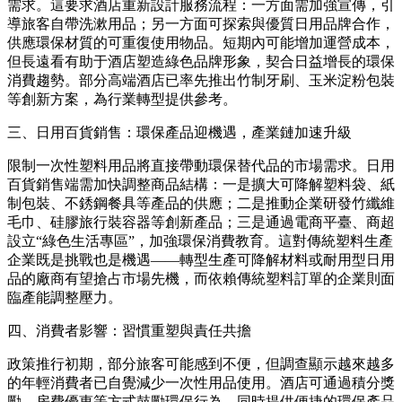
需求。這要求酒店重新設計服務流程：一方面需加強宣傳，引
導旅客自帶洗漱用品；另一方面可探索與優質日用品牌合作，
供應環保材質的可重復使用物品。短期內可能增加運營成本，
但長遠看有助于酒店塑造綠色品牌形象，契合日益增長的環保
消費趨勢。部分高端酒店已率先推出竹制牙刷、玉米淀粉包裝
等創新方案，為行業轉型提供參考。
三、日用百貨銷售：環保產品迎機遇，產業鏈加速升級
限制一次性塑料用品將直接帶動環保替代品的市場需求。日用
百貨銷售端需加快調整商品結構：一是擴大可降解塑料袋、紙
制包裝、不銹鋼餐具等產品的供應；二是推動企業研發竹纖維
毛巾、硅膠旅行裝容器等創新產品；三是通過電商平臺、商超
設立“綠色生活專區”，加強環保消費教育。這對傳統塑料生產
企業既是挑戰也是機遇——轉型生產可降解材料或耐用型日用
品的廠商有望搶占市場先機，而依賴傳統塑料訂單的企業則面
臨產能調整壓力。
四、消費者影響：習慣重塑與責任共擔
政策推行初期，部分旅客可能感到不便，但調查顯示越來越多
的年輕消費者已自覺減少一次性用品使用。酒店可通過積分獎
勵、房費優惠等方式鼓勵環保行為，同時提供便捷的環保產品