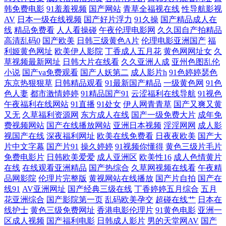
韩免费电影
91羞羞视频
国产网站
青草全福视在线
性导航影视
AV
日本一级在线视频
国产好片浮力
91久操
国产精品成人在
日韩新网 www欧美色 欧美日韩国产一区三区 91成人免费在线视须 年轻的
线
精品免费看
人人看操碰
午夜伦理电影网
久久国自产拍精品
高清乱码0
国产欧美
日韩三级黄色A片
伦理电影亚洲国产
福
岳坶三浦惠理子 中文第一页 九一福利姬茄子 亚洲全部 国产最新精品精品
利姬黄色网址
欧美伊人影院
丁香成人五月花
黄色网网址女
久
草视频最新网址
日韩大片在线看
久久亚洲人成
亚州色图乱伦
小说
国产va免费观看
国产人妖第二
成人影片h
91色婷婷瑟色
视频 亚洲91影音先锋中文字幕 国产精品亚洲欧美 色色在线视频 高清不卡
东京热狠狠草
日韩精品观看
91最新国产精品
一级黄色网
91色
色人妻
都市激情婷婷
91精品国产91
云涩福利在线导航
91视色
一区 色综合AV婷婷导航 国产精久 三级写真影音网 大精品伊香蕉在线视频
午夜福利在线网站
91直播
91处女
伊人网青青草
国产又爽又黄
又无
久草福利资源网
东方成人在线
国产一级免费大片
成年免
费视频网站
国产在线播放网站
亚洲日本视频
淫淫网网
成人影
日本强伦姧人 97精品 亲子乱子伦xxxx 91香蕉 欧美日韩一区二区在线观看
视国产在线
深夜福利网址
欧美在线免费看
日夜夜欧美
国产大
片中文字幕
国产片91
操久婷婷
91视频你懂得
黄色三级片毛片
性爱视频 在线观看国产男女激情 αv天堂在线观看 全集资源在线观看 97在
免费电影片
日韩欧美爱爱
成人亚洲区
欧美性16
成人色情黄片
在线
在线观看亚洲精品
国产热综合
久草网视频在线看
午夜精
线视频人人视频 欧美性爱一区二区在线 操逼福利社 日本免费三片在线播
品网影院
伦理片完整版
黄视网站在线播放
国产片自拍
国产在
线91
AV亚洲网址
国产经典三级在线
丁香婷婷五月综合
五月
花亚洲综合
国产影院第一页
乱码欧美孕交
超碰在线艹
日本在
放 av网页天天久久天堂 欧美日韩婷婷网 91caocn网站 欧美精品人爱欧美精
线护士
黄色三级免费网址
香港电影伦理片
91黄色电影
亚洲一
区成人视频
国产福利电影
日韩成人影片
男的天堂网AV
国产