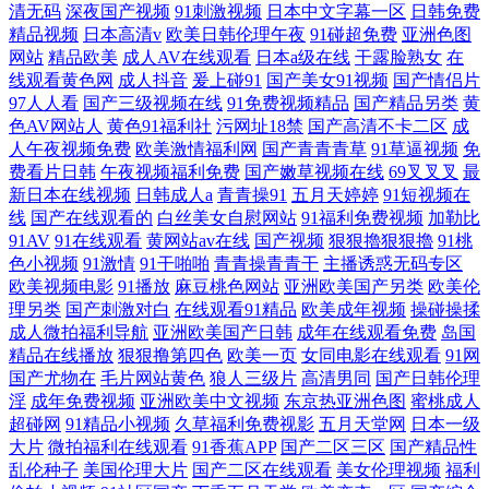
清无码
深夜国产视频
91刺激视频
日本中文字幕一区
日韩免费
精品视频
日本高清v
欧美日韩伦理午夜
91碰超免费
亚洲色图
网站
精品欧美
成人AV在线观看
日本a级在线
干露脸熟女
在
线观看黄色网
成人抖音
爰上碰91
国产美女91视频
国产情侣片
97人人看
国产三级视频在线
91免费视频精品
国产精品另类
黄
色AV网站人
黄色91福利社
污网址18禁
国产高清不卡二区
成
人午夜视频免费
欧美激情福利网
国产青青青草
91草逼视频
免
费看片日韩
午夜视频福利免费
国产嫩草视频在线
69叉叉叉
最
新日本在线视频
日韩成人a
青青操91
五月天婷婷
91短视频在
线
国产在线观看的
白丝美女自慰网站
91福利免费视频
加勒比
91AV
91在线观看
黄网站av在线
国产视频
狠狠擼狠狠擼
91桃
色小视频
91激情
91干啪啪
青青操青青干
主播诱惑无码专区
欧美视频电影
91播放
麻豆桃色网站
亚洲欧美国产另类
欧美伦
理另类
国产刺激对白
在线观看91精品
欧美成年视频
操碰操揉
成人微拍福利导航
亚洲欧美国产日韩
成年在线观看免费
岛国
精品在线播放
狠狠撸第四色
欧美一页
女同电影在线观看
91网
国产尤物在
毛片网站黄色
狼人三级片
高清男同
国产日韩伦理
淫
成年免费视频
亚洲欧美中文视频
东京热亚洲色图
蜜桃成人
超碰网
91精品小视频
久草福利免费视影
五月天堂网
日本一级
大片
微拍福利在线观看
91香蕉APP
国产二区三区
国产精品性
乱伦种子
美国伦理大片
国产二区在线观看
美女伦理视频
福利