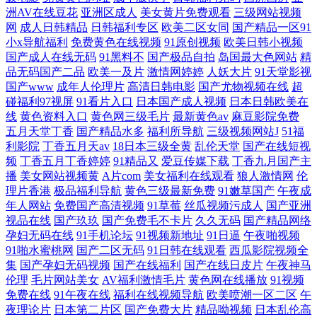
洲AV在线豆花
亚洲区成人
美女黄片免费观看
三级网站视频
网
成人日韩精品
日韩福利专区
欧美二区女同
国产精品一区91
小x导航福利
免费黄色在线视频
91原创视频
欧美日韩小视频
国产成人在线无码
91黑料不
国产极品自拍
岛国最大色网站
精
品无码国产二品
欧美一及片
激情网婷婷
人妖大片
91天堂影视
国产www
成年人伦理片
高清日韩电影
国产尤物视频在线
超
碰福利97视屏
91看片入口
日本国产成人视频
日本日韩欧美在
线
黄色资料入口
黄色网三级毛片
最新黄色av
麻豆影院免费
五月天堂丁香
国产精品水多
福利所导航
三级视频网站J
51福
利影院
丁香五月天av
18日本三级全黄
乱伦天堂
国产在线短视
频
丁香五月丁香婷婷
91精品又
爱豆传媒下载
丁香九月国产主
播
美女网站视频黄
A片com
美女福利在线观看
狼人激情网
伦
理片香港
极品福利导航
黄色三级最新免费
91嫩草国产
午夜成
年人网站
免费国产高清视频
91草莓
丝瓜视频污成人
国产亚洲
视品在线
国产玖玖
国产免费毛不卡片
久久无码
国产精品网络
孕妇无码在线
91手机论坛
91视频新地址
91日逼
午夜啪视频
91啪水蜜桃网
国产二区无码
91日韩在线观看
西瓜影院视频全
集
国产孕妇无码视频
国产在线福利
国产在线日皮片
午夜神马
伦理
毛片网站美女
AV福利激情毛片
黄色网在线播放
91视频
免费在线
91午夜在线
福利在线视频导航
欧美喷潮一区二区
午
夜理论片
日本第二片区
国产免费大片
精品呦视频
日本乱伦高